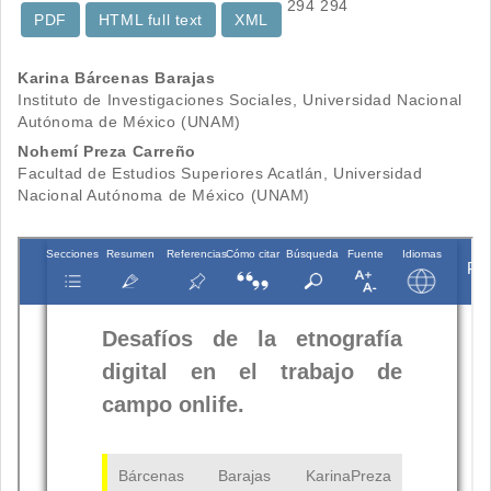
294
294
PDF
HTML full text
XML
Contenido
Karina Bárcenas Barajas
Instituto de Investigaciones Sociales, Universidad Nacional
principal
Autónoma de México (UNAM)
del
Nohemí Preza Carreño
Facultad de Estudios Superiores Acatlán, Universidad
artículo
Nacional Autónoma de México (UNAM)