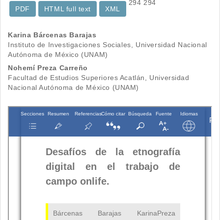
294
294
PDF
HTML full text
XML
Contenido
Karina Bárcenas Barajas
Instituto de Investigaciones Sociales, Universidad Nacional
principal
Autónoma de México (UNAM)
del
Nohemí Preza Carreño
Facultad de Estudios Superiores Acatlán, Universidad
artículo
Nacional Autónoma de México (UNAM)