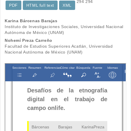
294
294
PDF
HTML full text
XML
Contenido
Karina Bárcenas Barajas
Instituto de Investigaciones Sociales, Universidad Nacional
principal
Autónoma de México (UNAM)
del
Nohemí Preza Carreño
Facultad de Estudios Superiores Acatlán, Universidad
artículo
Nacional Autónoma de México (UNAM)