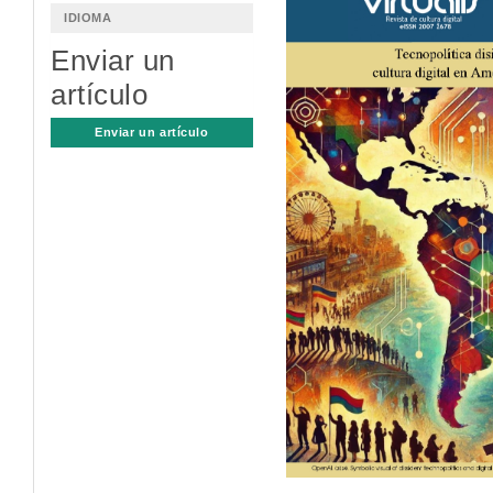
lateral
IDIOMA
del
Enviar un
artículo
artículo
Enviar un artículo