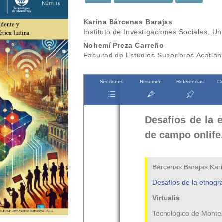
Contenido
Karina Bárcenas Barajas
Instituto de Investigaciones Sociales,
principal
Nohemí Preza Carreño
del
Facultad de Estudios Superiores Acatlá
artículo