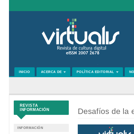
Navegación
principal
Contenido
principal
Barra
lateral
INICIO
ACERCA DE
POLÍTICA EDITORIAL
N
REVISTA
Desafíos de la e
INFORMACIÓN
Barra
INFORMACIÓN