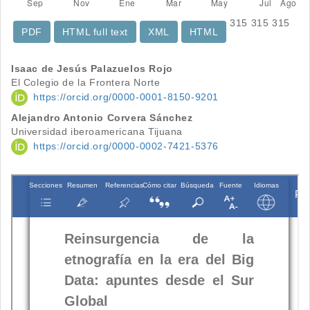
315
315
315
PDF
HTML full text
XML
HTML
Contenido
Isaac de Jesús Palazuelos Rojo
El Colegio de la Frontera Norte
principal
https://orcid.org/0000-0001-8150-9201
del
Alejandro Antonio Corvera Sánchez
Universidad iberoamericana Tijuana
artículo
https://orcid.org/0000-0002-7421-5376