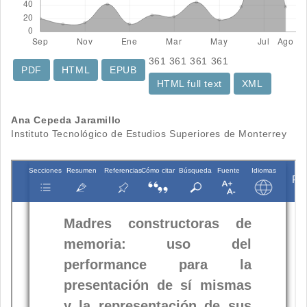
361
361
361
361
PDF
HTML
EPUB
HTML full text
XML
Contenido
Ana Cepeda Jaramillo
Instituto Tecnológico de Estudios Superiores de Monterrey
principal
del
artículo