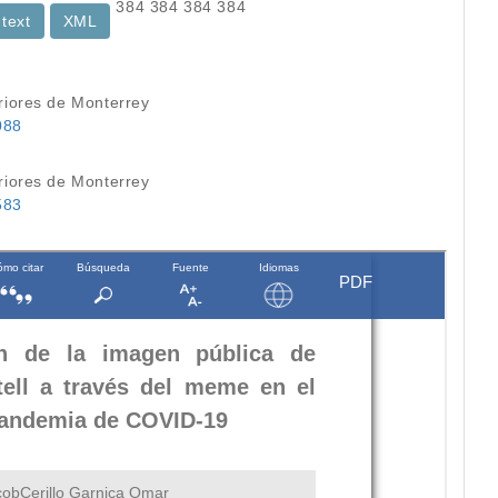
384
384
384
384
 text
XML
eriores de Monterrey
088
eriores de Monterrey
583