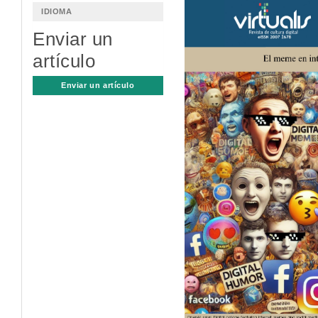
Barra
IDIOMA
lateral
Enviar un
del
artículo
artículo
Enviar un artículo