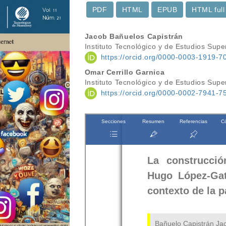
PDF
HTML
EPUB
HTML full
Contenido
Jacob Bañuelos Capistrán
Instituto Tecnológico y de Estudios Sup
principal
https://orcid.org/0000-0003-1919-7
del
Omar Cerrillo Garnica
Instituto Tecnológico y de Estudios Sup
artículo
https://orcid.org/0000-0002-7941-7