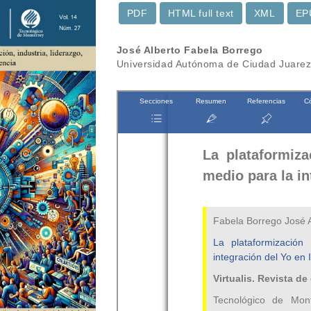
PDF
HTML full text
XML
EP
Contenido
José Alberto Fabela Borrego
Universidad Autónoma de Ciudad Juare
principal
del
artículo