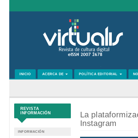
Navegación
principal
Contenido
principal
Barra
lateral
INICIO
ACERCA DE
POLÍTICA EDITORIAL
N
REVISTA
La plataformiza
INFORMACIÓN
Instagram
INFORMACIÓN