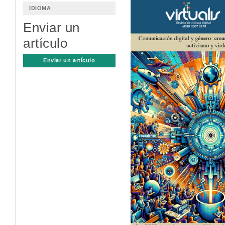
Barra
IDIOMA
lateral
Enviar un
del
artículo
artículo
Enviar un artículo