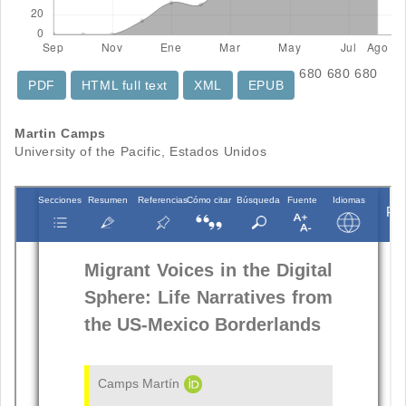
680
680
680
PDF
HTML full text
XML
EPUB
Contenido
Martin Camps
University of the Pacific, Estados Unidos
principal
del
artículo