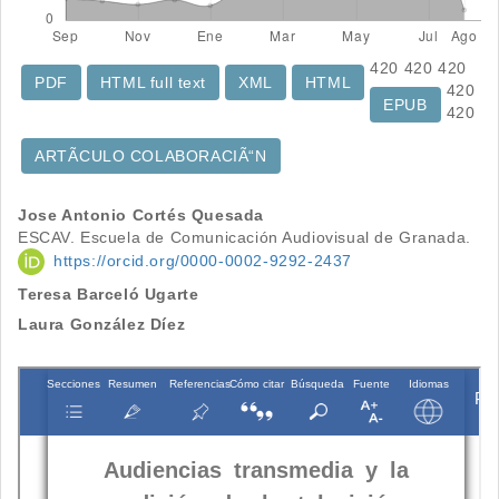
420
420
420
PDF
HTML full text
XML
HTML
420
EPUB
420
ARTÃCULO COLABORACIÃ“N
Contenido
Jose Antonio Cortés Quesada
ESCAV. Escuela de Comunicación Audiovisual de Granada.
principal
https://orcid.org/0000-0002-9292-2437
del
Teresa Barceló Ugarte
artículo
Laura González Díez