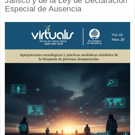
Jalisco y de la Ley de Declaración
Especial de Ausencia
Barra
lateral
del
artículo