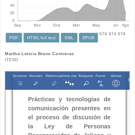
674
674
674
PDF
HTML full text
XML
EPUB
Contenido
Martha Leticia Bravo Contreras
ITESO
principal
del
artículo