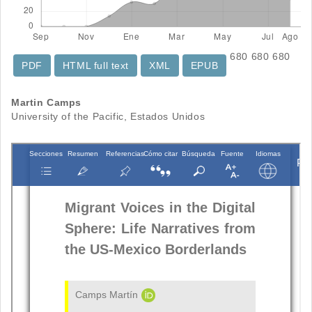
680
680
680
PDF
HTML full text
XML
EPUB
Contenido
Martin Camps
University of the Pacific, Estados Unidos
principal
del
artículo