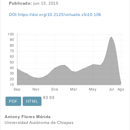
Publicado:
jun 13, 2015
DOI:https://doi.org/10.2123/virtualis.v5i10.106
Descargas
93
93
PDF
HTML
Contenido
Antony Flores Mérida
Universidad Autónoma de Chiapas
principal