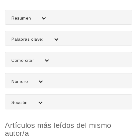
del
artículo
Resumen
Palabras clave:
Detalles
Cómo citar
del
artículo
Número
Sección
Artículos más leídos del mismo
autor/a