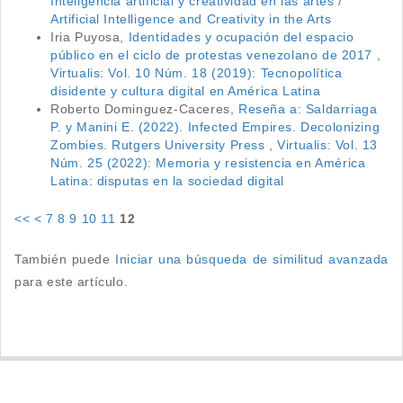
Inteligencia artificial y creatividad en las artes /
Artificial Intelligence and Creativity in the Arts
Iria Puyosa,
Identidades y ocupación del espacio
público en el ciclo de protestas venezolano de 2017
,
Virtualis: Vol. 10 Núm. 18 (2019): Tecnopolítica
disidente y cultura digital en América Latina
Roberto Dominguez-Caceres,
Reseña a: Saldarriaga
P. y Manini E. (2022). Infected Empires. Decolonizing
Zombies. Rutgers University Press
,
Virtualis: Vol. 13
Núm. 25 (2022): Memoria y resistencia en América
Latina: disputas en la sociedad digital
<<
<
7
8
9
10
11
12
También puede
Iniciar una búsqueda de similitud avanzada
para este artículo.