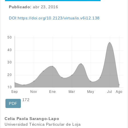
Publicado:
abr 23, 2016
DOI:https://doi.org/10.2123/virtualis.v6i12.138
Descargas
172
PDF
Contenido
Celia Paola Sarango-Lapo
Universidad Técnica Particular de Loja