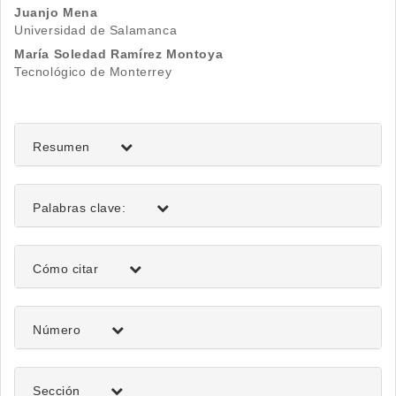
principal
Juanjo Mena
del
Universidad de Salamanca
María Soledad Ramírez Montoya
artículo
Tecnológico de Monterrey
Resumen
Palabras clave:
Detalles
Cómo citar
del
artículo
Número
Sección