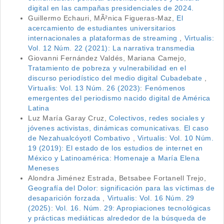
digital en las campañas presidenciales de 2024.
Guillermo Echauri, MÃ²nica Figueras-Maz,
El
acercamiento de estudiantes universitarios
internacionales a plataformas de streaming
,
Virtualis:
Vol. 12 Núm. 22 (2021): La narrativa transmedia
Giovanni Fernández Valdés, Mariana Camejo,
Tratamiento de pobreza y vulnerabilidad en el
discurso periodístico del medio digital Cubadebate
,
Virtualis: Vol. 13 Núm. 26 (2023): Fenómenos
emergentes del periodismo nacido digital de América
Latina
Luz María Garay Cruz,
Colectivos, redes sociales y
jóvenes activistas, dinámicas comunicativas. El caso
de Nezahualcóyotl Combativo
,
Virtualis: Vol. 10 Núm.
19 (2019): El estado de los estudios de internet en
México y Latinoamérica: Homenaje a María Elena
Meneses
Alondra Jiménez Estrada, Betsabee Fortanell Trejo,
Geografía del Dolor: significación para las víctimas de
desaparición forzada
,
Virtualis: Vol. 16 Núm. 29
(2025): Vol. 16. Núm. 29: Apropiaciones tecnológicas
y prácticas mediáticas alrededor de la búsqueda de