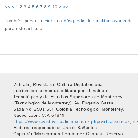
<<
<
1
2
3
4
5
6
7
8
9
10
>
>>
También puede
Iniciar una búsqueda de similitud avanzada
para este artículo.
Virtualis, Revista de Cultura Digital es una
publicación semestral editada por el Instituto
Tecnológico y de Estudios Superiores de Monterrey
(Tecnológico de Monterrey), Av. Eugenio Garza
Sada No. 2501 Sur. Colonia Tecnológico, Monterrey,
Nuevo León. C.P. 64849
https://www.revistavirtualis.mx/index.php/virtualis/index
;
re
Editores responsables: Jacob Bañuelos
Capistrán/Maricarmen Fernández Chapou. Reserva