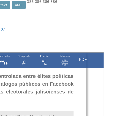
386
386
386
386
 text
XML
107