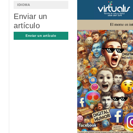
Barra
IDIOMA
lateral
Enviar un
del
artículo
artículo
Enviar un artículo