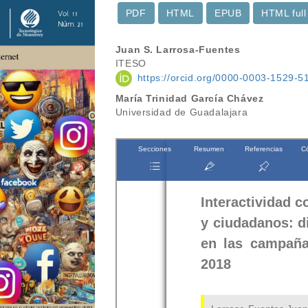
PDF
HTML
EPUB
HTML full
Contenido
Juan S. Larrosa-Fuentes
ITESO
principal
https://orcid.org/0000-0003-1529-5
del
María Trinidad García Chávez
Universidad de Guadalajara
artículo