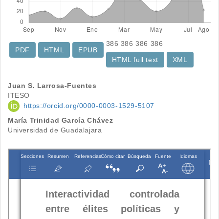
386
386
386
386
PDF
HTML
EPUB
HTML full text
XML
Contenido
Juan S. Larrosa-Fuentes
ITESO
principal
https://orcid.org/0000-0003-1529-5107
del
María Trinidad García Chávez
Universidad de Guadalajara
artículo